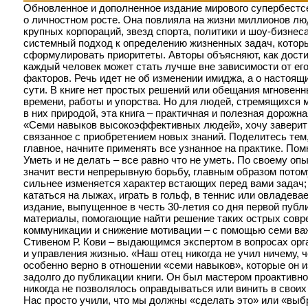
Обновленное и дополненное издание мирового супербестсе
о личностном росте. Она повлияла на жизни миллионов люд
крупных корпораций, звезд спорта, политики и шоу-бизнеса
системный подход к определению жизненных задач, которы
сформулировать приоритеты. Авторы объясняют, как дости
каждый человек может стать лучше вне зависимости от его
факторов. Речь идет не об изменении имиджа, а о настоя
сути. В книге нет простых решений или обещания мгновен
времени, работы и упорства. Но для людей, стремящихся
в них природой, эта книга – практичная и полезная дорожн
«Семи навыков высокоэффективных людей», хочу заверить
связанное с приобретением новых знаний. Поделитесь тем,
главное, начните применять все узнанное на практике. Помн
Уметь и не делать – все равно что не уметь. По своему опы
значит вести непрерывную борьбу, главным образом потому
сильнее изменяется характер встающих перед вами задач; 
кататься на лыжах, играть в гольф, в теннис или овладев
издание, выпущенное в честь 30-летия со дня первой пуб
материалы, помогающие найти решение таких острых совр
коммуникации и снижение мотивации – с помощью семи в
Стивеном Р. Кови – выдающимся экспертом в вопросах орг
и управления жизнью. «Наш отец никогда не учил ничему, ч
особенно верно в отношении «семи навыков», которые он и
задолго до публикации книги. Он был мастером проактивной
никогда не позволялось оправдываться или винить в своих
Нас просто учили, что мы должны «сделать это» или «выбр