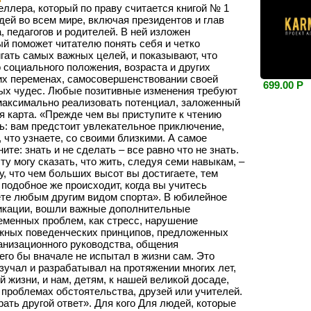
ллера, который по праву считается книгой № 1
ей во всем мире, включая президентов и глав
, педагогов и родителей. В ней изложен
й поможет читателю понять себя и четко
гать самых важных целей, и показывают, что
 социального положения, возраста и других
щих переменах, самосовершенствовании своей
699.00 Р
ных чудес. Любые позитивные изменения требуют
 максимально реализовать потенциал, заложенный
ая карта. «Прежде чем вы приступите к чтению
: вам предстоит увлекательное приключение,
 что узнаете, со своими близкими. А самое
ите: знать и не сделать – все равно что не знать.
ту могу сказать, что жить, следуя семи навыкам, –
, что чем больших высот вы достигаете, тем
подобное же происходит, когда вы учитесь
аете любым другим видом спорта». В юбилейное
ликации, вошли важные дополнительные
еменных проблем, как стресс, нарушение
ажных поведенческих принципов, предложенных
анизационного руководства, общения
его бы вначале не испытал в жизни сам. Это
зучал и разрабатывал на протяжении многих лет,
 жизни, и нам, детям, к нашей великой досаде,
 проблемах обстоятельства, друзей или учителей.
ать другой ответ». Для кого Для людей, которые