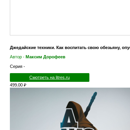
Джедайские техники. Как воспитать свою обезьяну, оп
Автор -
Максим Дорофеев
Серия -
Смотреть на litres.ru
499.00 ₽