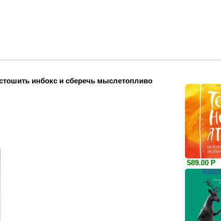
устошить инбокс и сберечь мыслетопливо
589.00 Р