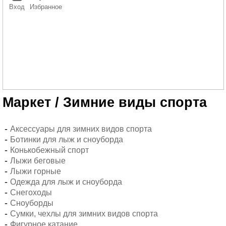
Теннис
Военная
Растения
Бытовая
для
Вход
Избранное
и
Инструменты
обувь
и
техника
офиса
бадминтон
семена
разная
Умный
Фитнес
Теплицы
Кофемашины
дом
и
и
и
йога
парники
кофеварки
Тренажеры
Садовое
Техника
декорирование
для
Единоборства
кухни
Полив
Водные
Техника
виды
Маркет
/
Зимние виды спорта
для
спорта
ухода
Велоспорт
за
одеждой
-
Аксессуары для зимних видов спорта
Здоровье
-
Ботинки для лыж и сноуборда
и
-
Конькобежный спорт
красота
-
Лыжи беговые
-
Лыжи горные
-
Одежда для лыж и сноуборда
-
Снегоходы
-
Сноуборды
-
Сумки, чехлы для зимних видов спорта
-
Фигурное катание